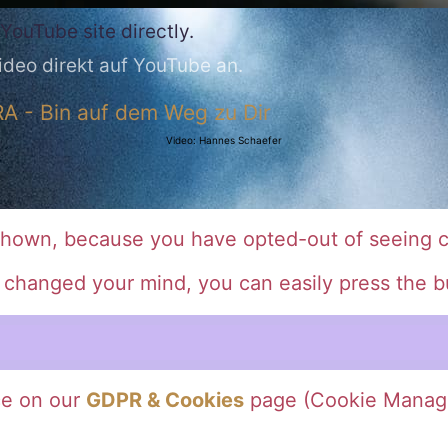
YouTube site directly.
ideo direkt auf YouTube an.
A - Bin auf dem Weg zu Dir
Video: Hannes Schaefer
shown, because you have opted-out of seeing c
e changed your mind, you can easily press the b
ce on our
GDPR & Cookies
page (Cookie Manag