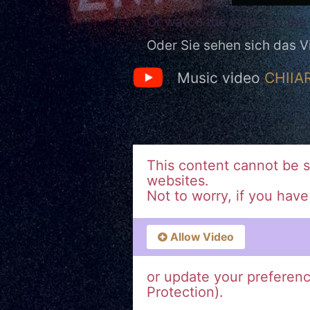
Or watch the video on the 
Oder Sie sehen sich das V
Music video
CHIIAR
This content cannot be 
websites.
Not to worry, if you hav
Allow Video
or update your preferen
Protection).