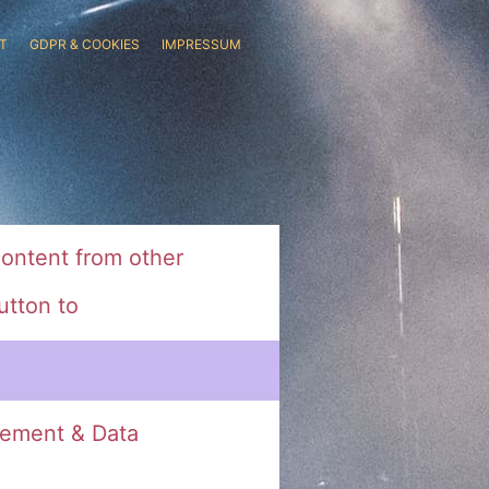
T
GDPR & COOKIES
IMPRESSUM
ontent from other
utton to
ement & Data