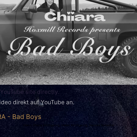
YouTube site directly.
ideo direkt auf YouTube an.
RA - Bad Boys
Video: Chiara Kirchgeorg, Volker Kirchgeorg, Hannes Schaefer