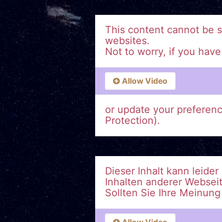
This content cannot be 
websites.
Not to worry, if you hav
Allow Video
or update your preferen
Protection).
Dieser Inhalt kann leide
Inhalten anderer Websei
Sollten Sie Ihre Meinun