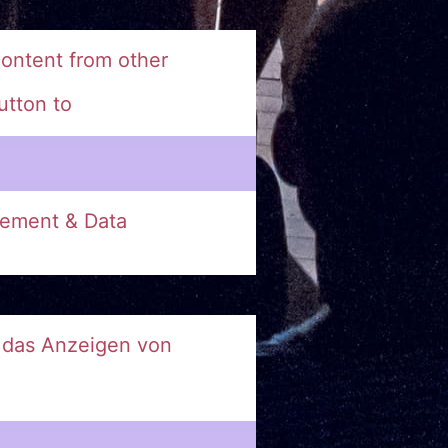
ontent from other
utton to
ement & Data
r das Anzeigen von