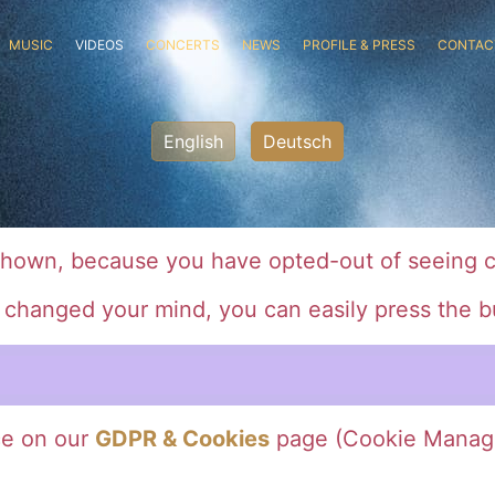
MUSIC
VIDEOS
CONCERTS
NEWS
PROFILE & PRESS
CONTAC
English
Deutsch
shown, because you have opted-out of seeing c
e changed your mind, you can easily press the b
ce on our
GDPR & Cookies
page (Cookie Manag