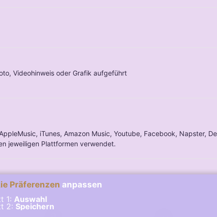
oto, Videohinweis oder Grafik aufgeführt
, AppleMusic, iTunes, Amazon Music, Youtube, Facebook, Napster, De
n jeweiligen Plattformen verwendet.
ie Präferenzen
anpassen
tt 1:
Auswahl
tt 2:
Speichern